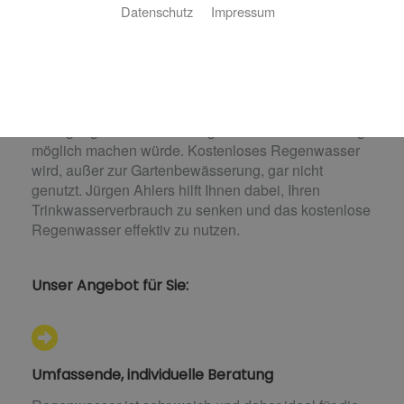
Datenschutz
Impressum
Weniger Trinkwasserverbrauch, mehr
Lebensqualität
Jeder Haushalt führt Tausende Liter Trinkwasser im
Jahr als Abwasser ab, obwohl eine einfache
Reinigung mittels Filteranlage eine erneute Nutzung
möglich machen würde. Kostenloses Regenwasser
wird, außer zur Gartenbewässerung, gar nicht
genutzt. Jürgen Ahlers hilft Ihnen dabei, Ihren
Trinkwasserverbrauch zu senken und das kostenlose
Regenwasser effektiv zu nutzen.
Unser Angebot für Sie:
Umfassende, individuelle Beratung