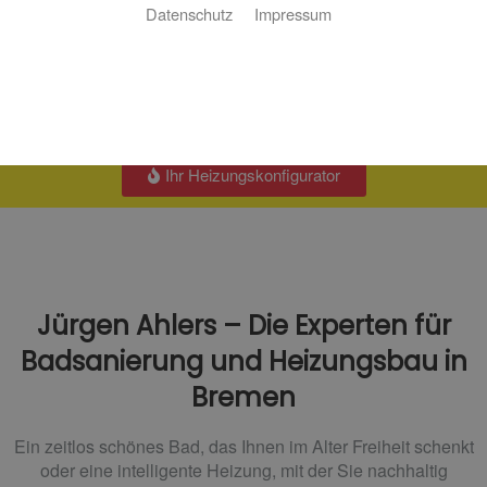
Datenschutz
Impressum
Ihr Badkalkulator
Ihr Resopal-Konfigurator
Ihr Heizungskonfigurator
Jürgen Ahlers – Die Experten für
Badsanierung und Heizungsbau in
Bremen
Ein zeitlos schönes Bad, das Ihnen im Alter Freiheit schenkt
oder eine intelligente Heizung, mit der Sie nachhaltig